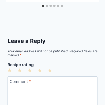
Leave a Reply
Your email address will not be published.
Required fields are
marked
*
Recipe rating
1
2
3
4
5
Star
Stars
Stars
Stars
Stars
Comment
*