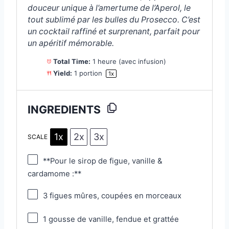
douceur unique à l’amertume de l’Aperol, le
tout sublimé par les bulles du Prosecco. C’est
un cocktail raffiné et surprenant, parfait pour
un apéritif mémorable.
Total Time:
1 heure (avec infusion)
Yield:
1
portion
1
x
INGREDIENTS
1x
2x
3x
SCALE
**Pour le sirop de figue, vanille &
cardamome :**
3
figues mûres, coupées en morceaux
1
gousse de vanille, fendue et grattée