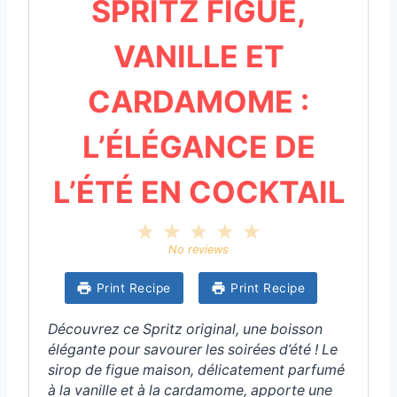
SPRITZ FIGUE,
VANILLE ET
CARDAMOME :
L’ÉLÉGANCE DE
L’ÉTÉ EN COCKTAIL
1
2
3
4
5
S
S
S
S
S
No reviews
t
t
t
t
t
a
a
a
a
a
Print Recipe
Print Recipe
r
r
r
r
r
s
s
s
s
Découvrez ce Spritz original, une boisson
élégante pour savourer les soirées d’été ! Le
sirop de figue maison, délicatement parfumé
à la vanille et à la cardamome, apporte une