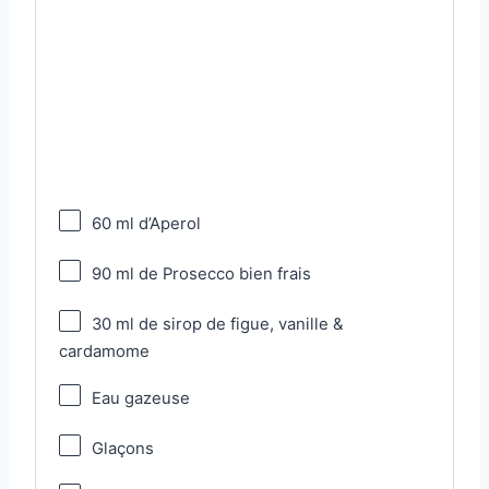
60
ml d’Aperol
90
ml de Prosecco bien frais
30
ml de sirop de figue, vanille &
cardamome
Eau gazeuse
Glaçons