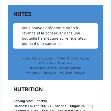
NOTES
Vous pouvez préparer le sirop à
l’avance et le conserver dans une
bouteille hermétique au réfrigérateur
pendant une semaine.
Author:
Orane Cousteau
Prep Time:
20 minutes
Cook Time:
15 minutes
Category:
Cocktail, Boisson, Apéritif
Method:
Préparation
Cuisine:
Cocktail
NUTRITION
Serving Size:
1 cocktail
Calories:
Environ 200-240 calories
Sugar:
25-35 g
Sodium:
0-5 mg
Fat:
0 g
Saturated Fat:
0 g