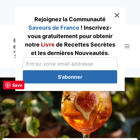
Rejoignez la Communauté
Saveurs de France
! Inscrivez-
Skip
vous gratuitement pour obtenir
to
notre
Livre
de Recettes Secrètes
content
et les dernières Nouveautés.
S'abonner
Save