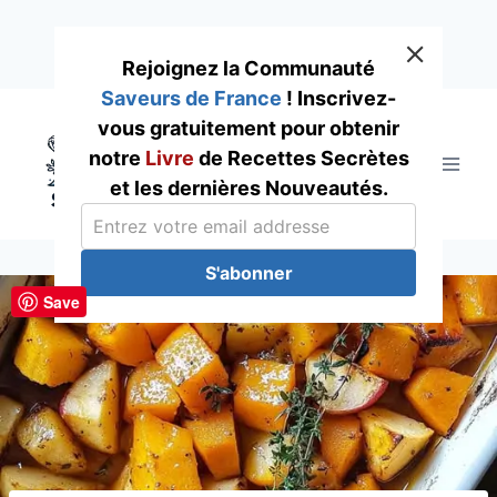
Rejoignez la Communauté
Saveurs de France
! Inscrivez-
Skip
vous gratuitement pour obtenir
to
notre
Livre
de Recettes Secrètes
content
et les dernières Nouveautés.
S'abonner
Save