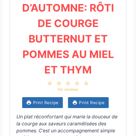
D’AUTOMNE: RÔTI
DE COURGE
BUTTERNUT ET
POMMES AU MIEL
ET THYM
1
2
3
4
5
S
S
S
S
S
No reviews
t
t
t
t
t
a
a
a
a
a
Print Recipe
Print Recipe
r
r
r
r
r
s
s
s
s
Un plat réconfortant qui marie la douceur de
la courge aux saveurs caramélisées des
pommes. C’est un accompagnement simple