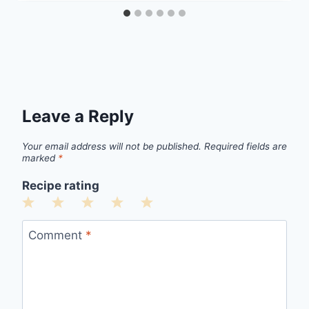
Leave a Reply
Your email address will not be published.
Required fields are
marked
*
Recipe rating
1
2
3
4
5
Star
Stars
Stars
Stars
Stars
Comment
*