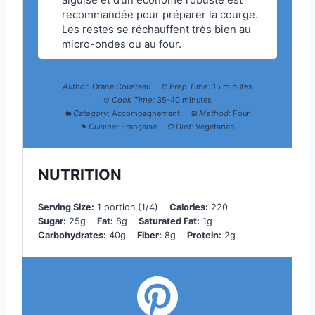
aiguisé et d’un économe robuste est
recommandée pour préparer la courge.
Les restes se réchauffent très bien au
micro-ondes ou au four.
Author:
Orane Cousteau
Prep Time:
15 minutes
Cook Time:
35-40 minutes
Category:
Accompagnement
Method:
Four
Cuisine:
Française
Diet:
Vegetarian
NUTRITION
Serving Size:
1 portion (1/4)
Calories:
220
Sugar:
25g
Fat:
8g
Saturated Fat:
1g
Carbohydrates:
40g
Fiber:
8g
Protein:
2g