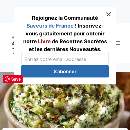
Rejoignez la Communauté
Saveurs de France
! Inscrivez-
Skip
vous gratuitement pour obtenir
to
notre
Livre
de Recettes Secrètes
content
et les dernières Nouveautés.
S'abonner
Save