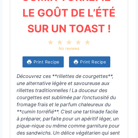
LE GOÛT DE L’ÉTÉ
SUR UN TOAST !
1
2
3
4
5
S
S
S
S
S
No reviews
t
t
t
t
t
a
a
a
a
a
Print Recipe
Print Recipe
r
r
r
r
r
s
s
s
s
Découvrez ces **rillettes de courgettes**,
une alternative légère et savoureuse aux
rillettes traditionnelles ! La douceur des
courgettes est sublimée par l’onctuosité du
fromage frais et le parfum chaleureux du
**cumin torréfié**. C’est une tartinade facile
à préparer, parfaite pour un apéritif léger, un
pique-nique ou même comme garniture pour
des sandwichs. Un délice végétarien qui sent