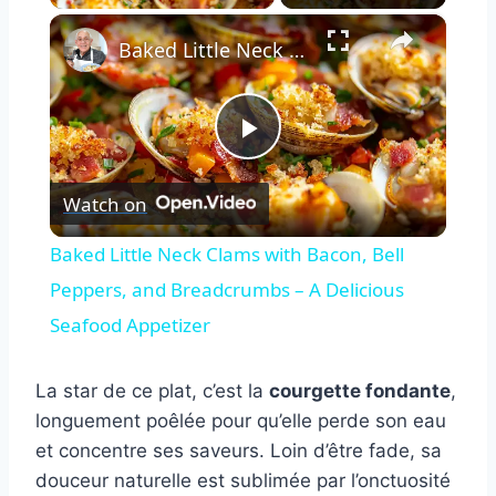
×
Baked Little Neck Clams with Bacon, Bell Peppers, and Breadcrumbs – A Delicious Seafood Appetizer
Play
Watch on
Video
Baked Little Neck Clams with Bacon, Bell
Peppers, and Breadcrumbs – A Delicious
Seafood Appetizer
La star de ce plat, c’est la
courgette fondante
,
longuement poêlée pour qu’elle perde son eau
et concentre ses saveurs. Loin d’être fade, sa
douceur naturelle est sublimée par l’onctuosité