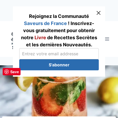
Rejoignez la Communauté
Saveurs de France
! Inscrivez-
Skip
vous gratuitement pour obtenir
to
notre
Livre
de Recettes Secrètes
content
et les dernières Nouveautés.
S'abonner
Save