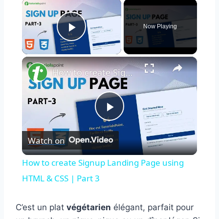
×
Now Playing
Play Video
×
How to create Signup Landing Page using HTML & CSS | Part 3
Play
Watch on
Video
How to create Signup Landing Page using
HTML & CSS | Part 3
C’est un plat
végétarien
élégant, parfait pour