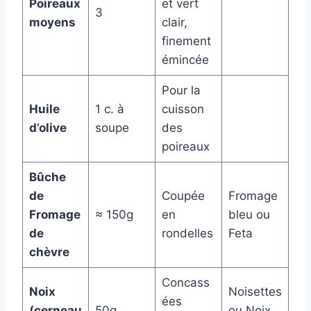
Poireaux
et vert
3
moyens
clair,
finement
émincée
Pour la
Huile
1 c. à
cuisson
d’olive
soupe
des
poireaux
Bûche
de
Coupée
Fromage
Fromage
≈ 150g
en
bleu ou
de
rondelles
Feta
chèvre
Concass
Noix
Noisettes
ées
(cerneau
50g
ou Noix