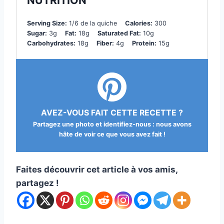
Serving Size:
1/6 de la quiche
Calories:
300
Sugar:
3g
Fat:
18g
Saturated Fat:
10g
Carbohydrates:
18g
Fiber:
4g
Protein:
15g
AVEZ-VOUS FAIT CETTE RECETTE ?
Partagez une photo et identifiez-nous : nous avons
hâte de voir ce que vous avez fait !
Faites découvrir cet article à vos amis,
partagez !