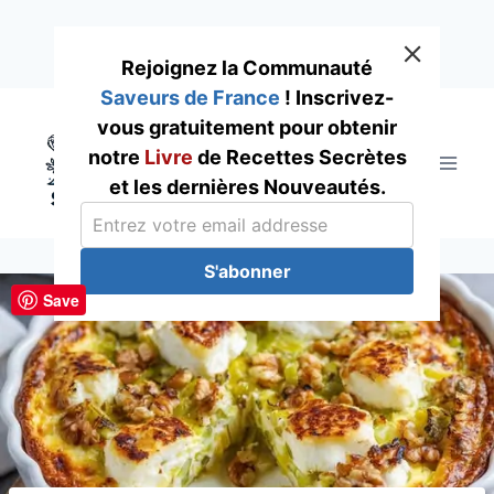
Rejoignez la Communauté
Saveurs de France
! Inscrivez-
Skip
vous gratuitement pour obtenir
to
notre
Livre
de Recettes Secrètes
content
et les dernières Nouveautés.
S'abonner
Save