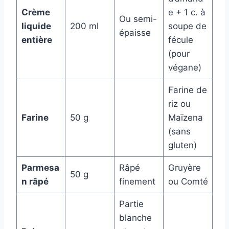
Crème
e + 1 c. à
Ou semi-
liquide
200 ml
soupe de
épaisse
entière
fécule
(pour
végane)
Farine de
riz ou
Farine
50 g
Maïzena
(sans
gluten)
Parmesa
Râpé
Gruyère
50 g
n râpé
finement
ou Comté
Partie
blanche