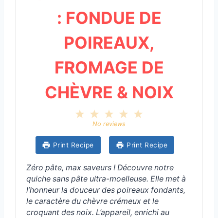
: FONDUE DE
POIREAUX,
FROMAGE DE
CHÈVRE & NOIX
1
2
3
4
5
S
S
S
S
S
No reviews
t
t
t
t
t
a
a
a
a
a
Print Recipe
Print Recipe
r
r
r
r
r
s
s
s
s
Zéro pâte, max saveurs ! Découvre notre
quiche sans pâte ultra-moelleuse. Elle met à
l’honneur la douceur des poireaux fondants,
le caractère du chèvre crémeux et le
croquant des noix. L’appareil, enrichi au