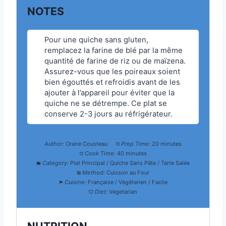
NOTES
Pour une quiche sans gluten,
remplacez la farine de blé par la même
quantité de farine de riz ou de maïzena.
Assurez-vous que les poireaux soient
bien égouttés et refroidis avant de les
ajouter à l’appareil pour éviter que la
quiche ne se détrempe. Ce plat se
conserve 2-3 jours au réfrigérateur.
Author:
Orane Cousteau
Prep Time:
20 minutes
Cook Time:
40 minutes
Category:
Plat Principal / Quiche Sans Pâte / Tarte Salée
Method:
Cuisson au Four
Cuisine:
Française / Végétarien / Facile
Diet:
Vegetarian
NUTRITION