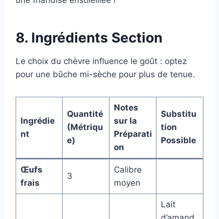
une friandise ensoleillée !
8. Ingrédients Section
Le choix du chèvre influence le goût : optez
pour une bûche mi-sèche pour plus de tenue.
Notes
Quantité
Substitu
Ingrédie
sur la
(Métriqu
tion
nt
Préparati
e)
Possible
on
Œufs
Calibre
3
frais
moyen
Lait
d’amand