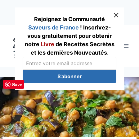
Rejoignez la Communauté
Saveurs de France
! Inscrivez-
Skip
vous gratuitement pour obtenir
to
notre
Livre
de Recettes Secrètes
content
et les dernières Nouveautés.
S'abonner
Save