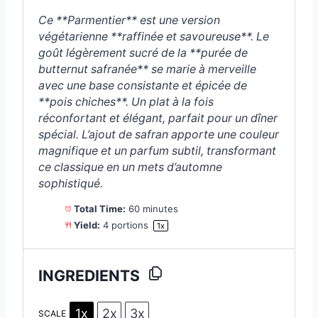
s
s
s
s
Ce **Parmentier** est une version
végétarienne **raffinée et savoureuse**. Le
goût légèrement sucré de la **purée de
butternut safranée** se marie à merveille
avec une base consistante et épicée de
**pois chiches**. Un plat à la fois
réconfortant et élégant, parfait pour un dîner
spécial. L’ajout de safran apporte une couleur
magnifique et un parfum subtil, transformant
ce classique en un mets d’automne
sophistiqué.
Total Time:
60 minutes
Yield:
4
portions
1
x
INGREDIENTS
1x
2x
3x
SCALE