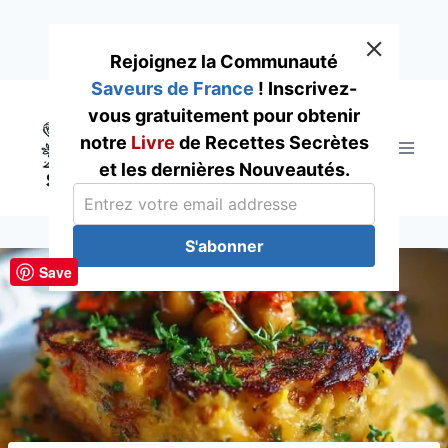
Rejoignez la Communauté
Saveurs de France
! Inscrivez-
Skip
vous gratuitement pour obtenir
to
notre
Livre
de Recettes Secrètes
content
et les dernières Nouveautés.
S'abonner
Save