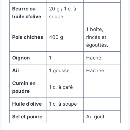
Beurre ou
20 g / 1 c. à
huile d’olive
soupe
1 boîte,
Pois chiches
400 g
rincés et
égouttés.
Oignon
1
Haché.
Ail
1 gousse
Hachée.
Cumin en
1 c. à café
poudre
Huile d’olive
1 c. à soupe
Sel et poivre
Au goût.