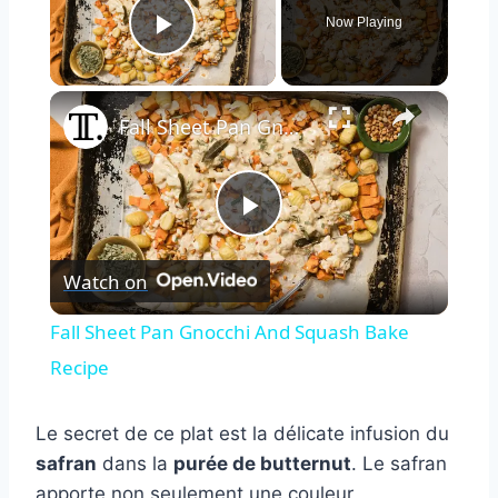
Now Playing
Play Video
×
Fall Sheet Pan Gnocchi And Squash Bake Recipe
Play
Watch on
Video
Fall Sheet Pan Gnocchi And Squash Bake
Recipe
Le secret de ce plat est la délicate infusion du
safran
dans la
purée de butternut
. Le safran
apporte non seulement une couleur