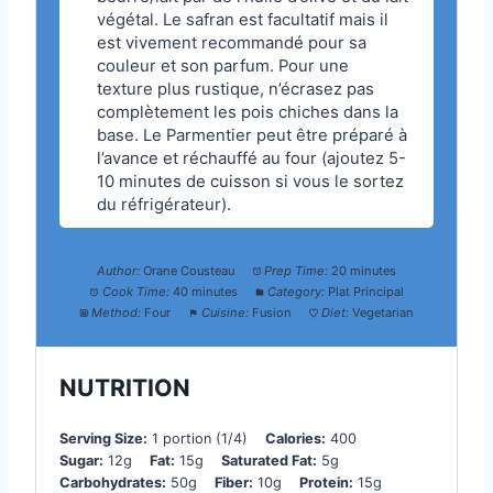
végétal. Le safran est facultatif mais il
est vivement recommandé pour sa
couleur et son parfum. Pour une
texture plus rustique, n’écrasez pas
complètement les pois chiches dans la
base. Le Parmentier peut être préparé à
l’avance et réchauffé au four (ajoutez 5-
10 minutes de cuisson si vous le sortez
du réfrigérateur).
Author:
Orane Cousteau
Prep Time:
20 minutes
Cook Time:
40 minutes
Category:
Plat Principal
Method:
Four
Cuisine:
Fusion
Diet:
Vegetarian
NUTRITION
Serving Size:
1 portion (1/4)
Calories:
400
Sugar:
12g
Fat:
15g
Saturated Fat:
5g
Carbohydrates:
50g
Fiber:
10g
Protein:
15g