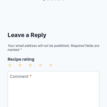
Leave a Reply
Your email address will not be published.
Required fields are
marked
*
Recipe rating
1
2
3
4
5
Star
Stars
Stars
Stars
Stars
Comment
*