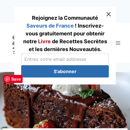
Rejoignez la Communauté
Saveurs de France
! Inscrivez-
Skip
vous gratuitement pour obtenir
to
notre
Livre
de Recettes Secrètes
content
et les dernières Nouveautés.
S'abonner
Save