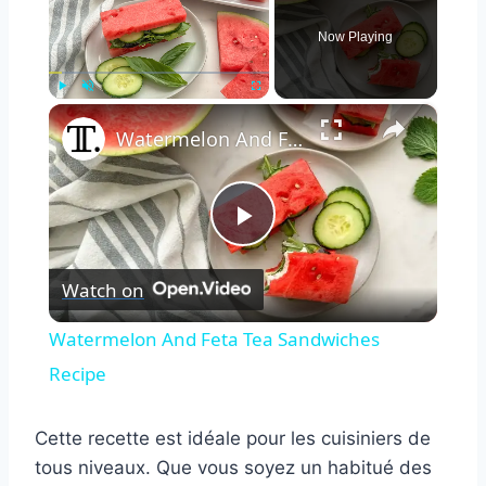
Now Playing
×
Play
Unmute
Fullscreen
Watermelon And Feta Tea Sandwiches Recipe
Play
Watch on
Video
Watermelon And Feta Tea Sandwiches
Recipe
Cette recette est idéale pour les cuisiniers de
tous niveaux. Que vous soyez un habitué des