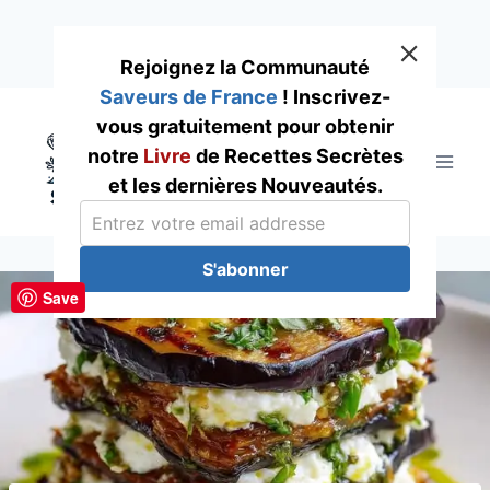
Rejoignez la Communauté
Saveurs de France
! Inscrivez-
Skip
vous gratuitement pour obtenir
to
notre
Livre
de Recettes Secrètes
content
et les dernières Nouveautés.
S'abonner
Save