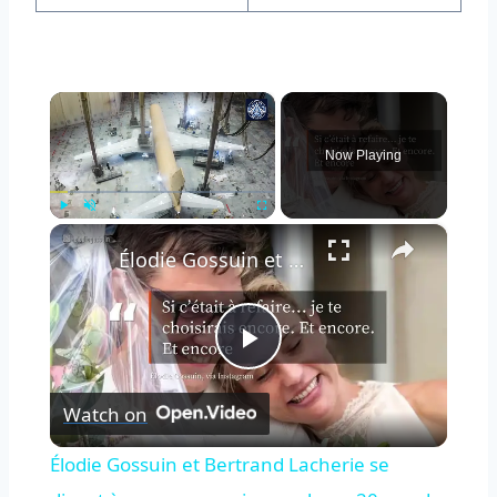
×
Now Playing
×
Play
Unmute
Fullscreen
Élodie Gossuin et Bertrand Lacherie se disent à nouveau «oui» pour leurs 20 ans de mariage.
Play
Watch on
Video
Élodie Gossuin et Bertrand Lacherie se