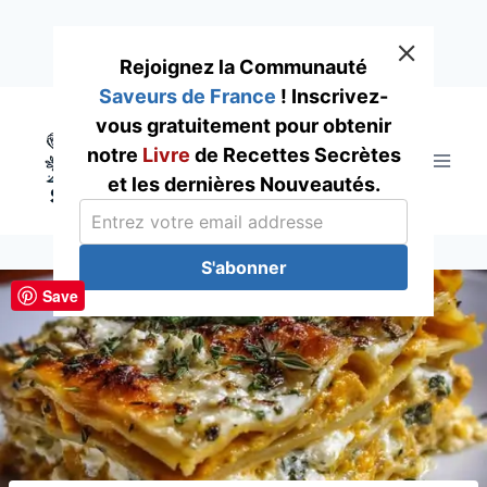
Rejoignez la Communauté
Saveurs de France
! Inscrivez-
Skip
vous gratuitement pour obtenir
to
notre
Livre
de Recettes Secrètes
content
et les dernières Nouveautés.
S'abonner
Save