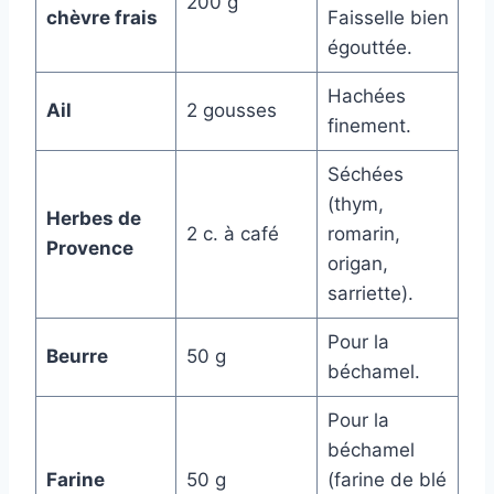
200 g
chèvre frais
Faisselle bien
égouttée.
Hachées
Ail
2 gousses
finement.
Séchées
(thym,
Herbes de
2 c. à café
romarin,
Provence
origan,
sarriette).
Pour la
Beurre
50 g
béchamel.
Pour la
béchamel
Farine
50 g
(farine de blé