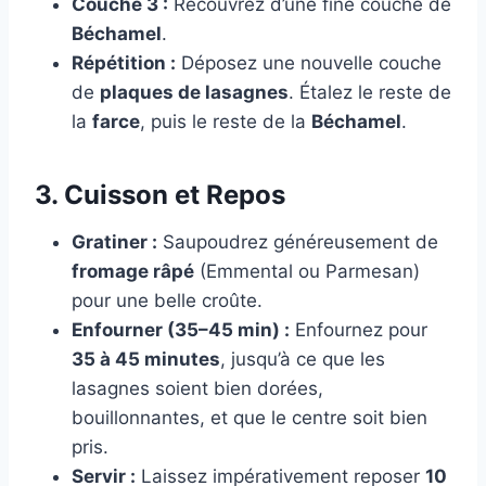
Couche 3 :
Recouvrez d’une fine couche de
Béchamel
.
Répétition :
Déposez une nouvelle couche
de
plaques de lasagnes
. Étalez le reste de
la
farce
, puis le reste de la
Béchamel
.
3. Cuisson et Repos
Gratiner :
Saupoudrez généreusement de
fromage râpé
(Emmental ou Parmesan)
pour une belle croûte.
Enfourner (35–45 min) :
Enfournez pour
35 à 45 minutes
, jusqu’à ce que les
lasagnes soient bien dorées,
bouillonnantes, et que le centre soit bien
pris.
Servir :
Laissez impérativement reposer
10