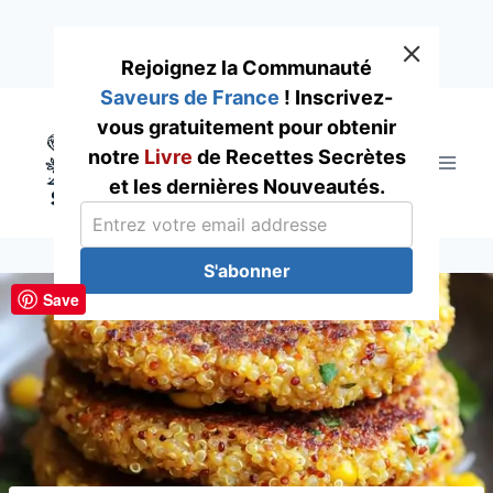
Rejoignez la Communauté
Saveurs de France
! Inscrivez-
Skip
vous gratuitement pour obtenir
to
notre
Livre
de Recettes Secrètes
content
et les dernières Nouveautés.
S'abonner
Save