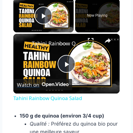
×
Now Playing
Play Video
×
Tahini Rainbow Quinoa Salad
Play
Watch on
Video
Tahini Rainbow Quinoa Salad
150 g de quinoa (environ 3/4 cup)
Qualité :
Préférez du quinoa bio pour
une meilleure saveur.