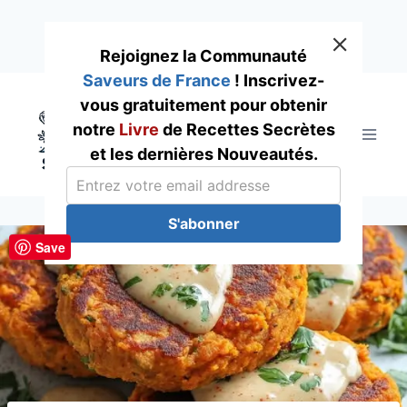
Rejoignez la Communauté
Saveurs de France
! Inscrivez-
Skip
vous gratuitement pour obtenir
to
notre
Livre
de Recettes Secrètes
content
et les dernières Nouveautés.
S'abonner
Save