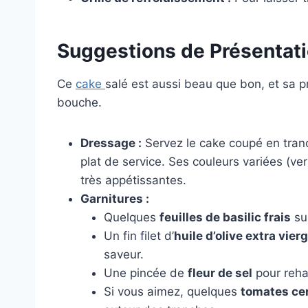
Suggestions de Présentat
Ce
cake
salé est aussi beau que bon, et sa pr
bouche.
Dressage :
Servez le cake coupé en tran
plat de service. Ses couleurs variées (v
très appétissantes.
Garnitures :
Quelques
feuilles de basilic frais
sup
Un fin filet d’
huile d’olive extra vier
saveur.
Une pincée de
fleur de sel
pour reha
Si vous aimez, quelques
tomates ce