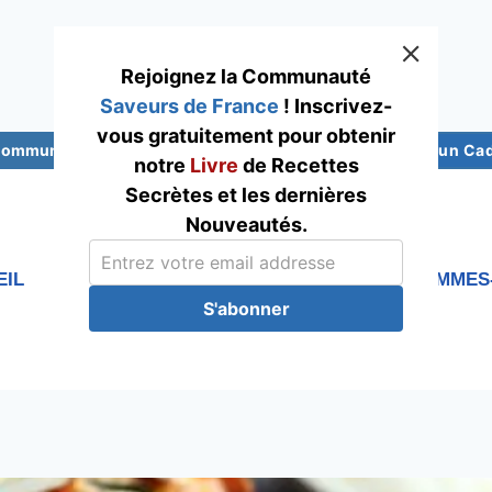
Rejoignez la Communauté
Saveurs de France
! Inscrivez-
vous gratuitement pour obtenir
 Communauté Saveurs France
Abonnez-vous pour un Cade
notre
Livre
de Recettes
Secrètes et les dernières
Nouveautés.
EIL
RECETTES
Blog
QUI SOMMES
S'abonner