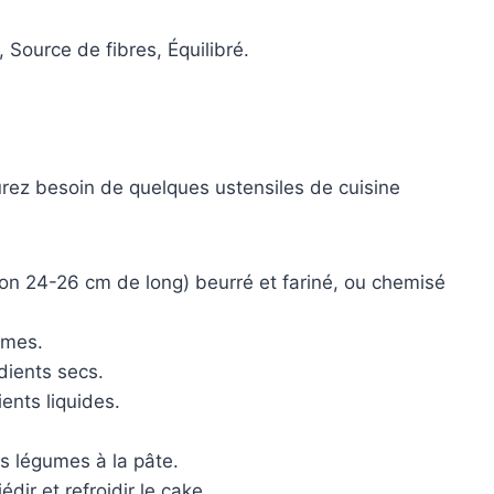
 Source de fibres, Équilibré.
urez besoin de quelques ustensiles de cuisine
n 24-26 cm de long) beurré et fariné, ou chemisé
umes.
dients secs.
ents liquides.
s légumes à la pâte.
édir et refroidir le cake.