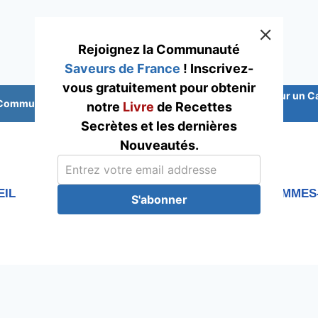
Rejoignez la Communauté
Saveurs de France
! Inscrivez-
vous gratuitement pour obtenir
Abonnez-vous pour un Cade
 Communauté Saveurs France
notre
Livre
de Recettes
Secrètes et les dernières
Nouveautés.
EIL
RECETTES
Blog
QUI SOMMES
S'abonner