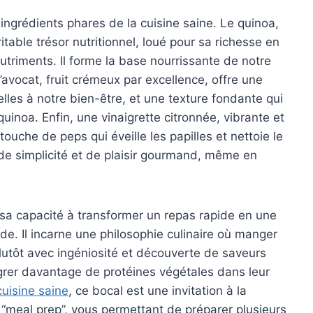
 ingrédients phares de la cuisine saine. Le quinoa,
table trésor nutritionnel, loué pour sa richesse en
utriments. Il forme la base nourrissante de notre
’avocat, fruit crémeux par excellence, offre une
les à notre bien-être, et une texture fondante qui
uinoa. Enfin, une vinaigrette citronnée, vibrante et
touche de peps qui éveille les papilles et nettoie le
é, de simplicité et de plaisir gourmand, même en
sa capacité à transformer un repas rapide en une
de. Il incarne une philosophie culinaire où manger
lutôt avec ingéniosité et découverte de saveurs
grer davantage de protéines végétales dans leur
cuisine saine
, ce bocal est une invitation à la
r le “meal prep”, vous permettant de préparer plusieurs