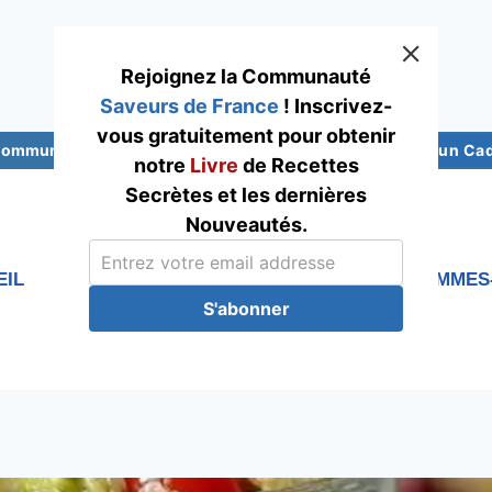
Rejoignez la Communauté
Saveurs de France
! Inscrivez-
vous gratuitement pour obtenir
 Communauté Saveurs France
Abonnez-vous pour un Cade
notre
Livre
de Recettes
Secrètes et les dernières
Nouveautés.
EIL
RECETTES
Blog
QUI SOMMES
S'abonner