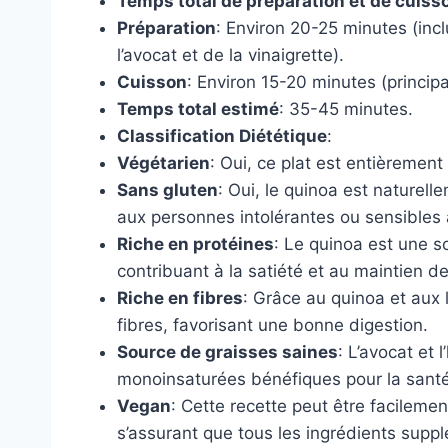
Temps total de préparation et de cuiss
Préparation
: Environ 20-25 minutes (inc
l’avocat et de la vinaigrette).
Cuisson
: Environ 15-20 minutes (princip
Temps total estimé
: 35-45 minutes.
Classification Diététique
:
Végétarien
: Oui, ce plat est entièremen
Sans gluten
: Oui, le quinoa est naturel
aux personnes intolérantes ou sensibles 
Riche en protéines
: Le quinoa est une s
contribuant à la satiété et au maintien d
Riche en fibres
: Grâce au quinoa et aux
fibres, favorisant une bonne digestion.
Source de graisses saines
: L’avocat et 
monoinsaturées bénéfiques pour la santé
Vegan
: Cette recette peut être facilem
s’assurant que tous les ingrédients suppl