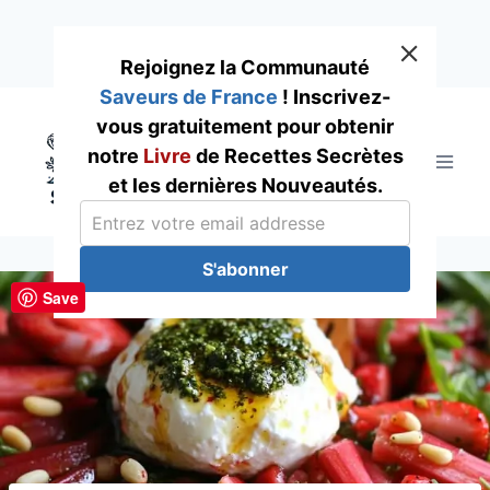
Rejoignez la Communauté
Saveurs de France
! Inscrivez-
Skip
vous gratuitement pour obtenir
to
notre
Livre
de Recettes Secrètes
content
et les dernières Nouveautés.
S'abonner
Save