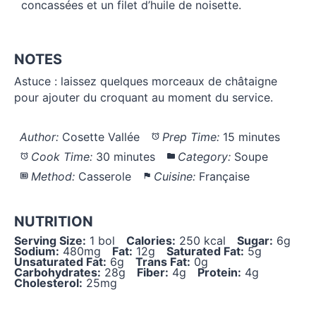
concassées et un filet d’huile de noisette.
NOTES
Astuce : laissez quelques morceaux de châtaigne
pour ajouter du croquant au moment du service.
Author:
Cosette Vallée
Prep Time:
15 minutes
Cook Time:
30 minutes
Category:
Soupe
Method:
Casserole
Cuisine:
Française
NUTRITION
Serving Size:
1 bol
Calories:
250 kcal
Sugar:
6g
Sodium:
480mg
Fat:
12g
Saturated Fat:
5g
Unsaturated Fat:
6g
Trans Fat:
0g
Carbohydrates:
28g
Fiber:
4g
Protein:
4g
Cholesterol:
25mg