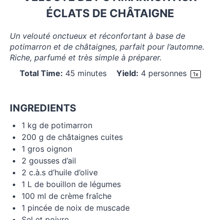
ÉCLATS DE CHÂTAIGNE
Un velouté onctueux et réconfortant à base de
potimarron et de châtaignes, parfait pour l’automne.
Riche, parfumé et très simple à préparer.
Total Time:
45 minutes
Yield:
4
personnes
1
x
INGREDIENTS
1
kg de potimarron
200 g
de châtaignes cuites
1
gros oignon
2
gousses d’ail
2
c.à.s d’huile d’olive
1
L de bouillon de légumes
100
ml de crème fraîche
1
pincée de noix de muscade
Sel et poivre