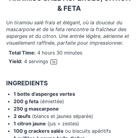
& FETA
Un tiramisu salé frais et élégant, où la douceur du
mascarpone et de la feta rencontre la fraîcheur des
asperges et du citron. Une entrée légère, aérienne et
visuellement raffinée, parfaite pour impressionner.
Total Time:
4 hours 30 minutes
Yield:
4
servings
1
x
INGREDIENTS
1
botte d’asperges vertes
200 g
feta
(émiettée)
250 g
mascarpone
2
œufs
(blancs et jaunes séparés)
1
citron jaune
(jus + zestes)
100 g
crackers salés
ou biscuits apéritifs