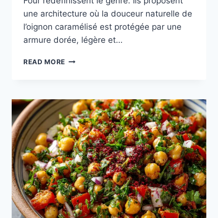
Four redéfinissent le genre. Ils proposent
une architecture où la douceur naturelle de
l’oignon caramélisé est protégée par une
armure dorée, légère et…
CROUSTILLANTS
READ MORE
D’OIGNONS
AU
FOUR
:
L’ALTERNATIVE
GOURMET
À
LA
FRITURE