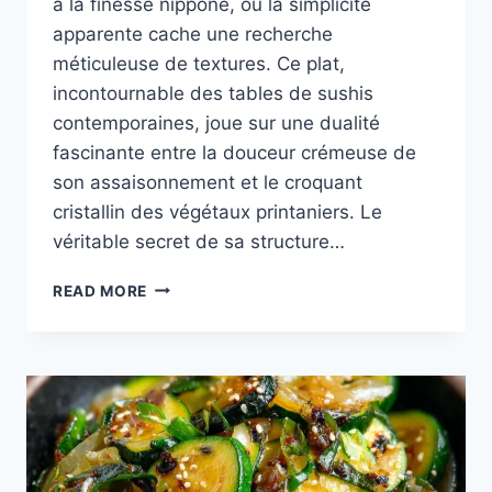
à la finesse nippone, où la simplicité
apparente cache une recherche
méticuleuse de textures. Ce plat,
incontournable des tables de sushis
contemporaines, joue sur une dualité
fascinante entre la douceur crémeuse de
son assaisonnement et le croquant
cristallin des végétaux printaniers. Le
véritable secret de sa structure…
SALADE
READ MORE
KANI
JAPONAISE
:
L’ÉLÉGANCE
DU
CRABE
AU
SOMMET