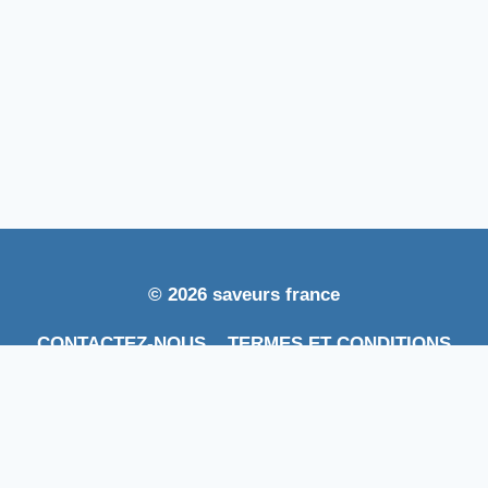
© 2026 saveurs france
CONTACTEZ-NOUS
TERMES ET CONDITIONS
POLITIQUE DE CONFIDENTIALITÉ GDPR
CLAUSE DE NON-RESPONSABILITÉ
×