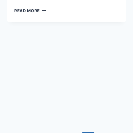
SALADE
READ MORE
DE
CHOU
ROUGE,
FENOUIL,
POMME
VERTE
ET
GORGONZOLA