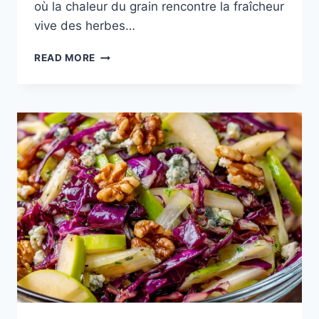
où la chaleur du grain rencontre la fraîcheur
vive des herbes…
SALADE
READ MORE
DE
POIS
CHICHES
LIBANAISE
:
L’ESSENCE
DU
BALILA