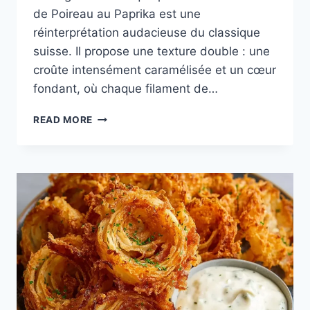
de Poireau au Paprika est une
réinterprétation audacieuse du classique
suisse. Il propose une texture double : une
croûte intensément caramélisée et un cœur
fondant, où chaque filament de…
RÖSTI
READ MORE
DE
POIREAU
AU
PAPRIKA
:
L’OR
POURPRE
DE
LA
MONTAGNE