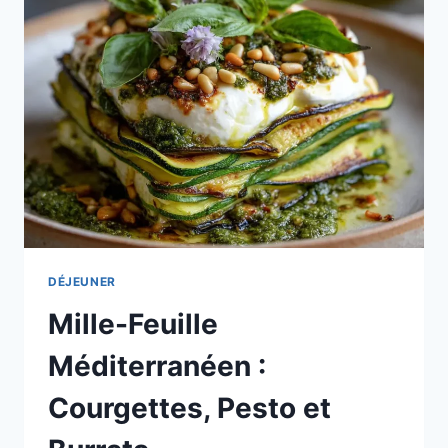
AU
CHÈVRE
ET
JAMBON
:
L’ÉCRIN
DE
JADE
DÉJEUNER
Mille-Feuille
Méditerranéen :
Courgettes, Pesto et