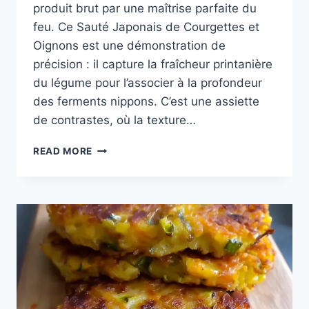
produit brut par une maîtrise parfaite du
feu. Ce Sauté Japonais de Courgettes et
Oignons est une démonstration de
précision : il capture la fraîcheur printanière
du légume pour l’associer à la profondeur
des ferments nippons. C’est une assiette
de contrastes, où la texture…
SAUTÉ
READ MORE
JAPONAIS
DE
COURGETTES
ET
OIGNONS
:
L’ÉVEIL
DU
TEPPANYAKI